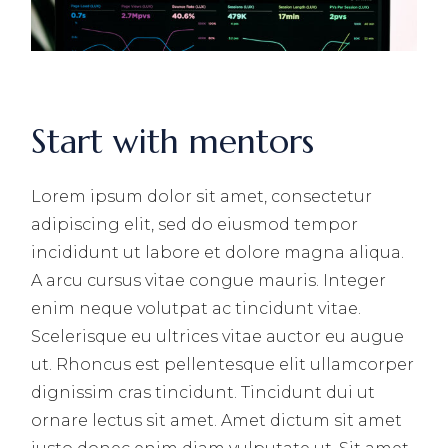
Start with mentors
Lorem ipsum dolor sit amet, consectetur
adipiscing elit, sed do eiusmod tempor
incididunt ut labore et dolore magna aliqua.
A arcu cursus vitae congue mauris. Integer
enim neque volutpat ac tincidunt vitae.
Scelerisque eu ultrices vitae auctor eu augue
ut. Rhoncus est pellentesque elit ullamcorper
dignissim cras tincidunt. Tincidunt dui ut
ornare lectus sit amet. Amet dictum sit amet