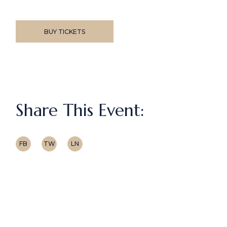
BUY TICKETS
Share This Event:
FB
TW
LN