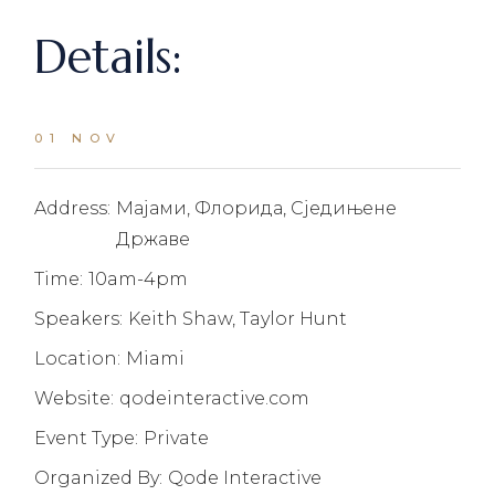
Details:
01 NOV
Address:
Мајами, Флорида, Сједињене
Државе
Time:
10am-4pm
Speakers:
Keith Shaw, Taylor Hunt
Location:
Miami
Website:
qodeinteractive.com
Event Type:
Private
Organized By:
Qode Interactive